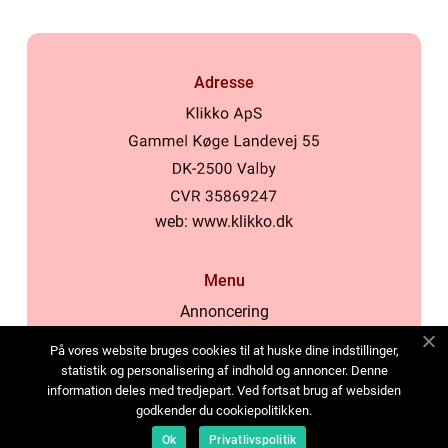
Adresse
web:
www.klikko.dk
Menu
Annoncering
Om os
På vores website bruges cookies til at huske dine indstillinger,
Cookies
statistik og personalisering af indhold og annoncer. Denne
information deles med tredjepart. Ved fortsat brug af websiden
Kontakt os
godkender du cookiepolitikken.
Sitemap
Ok
Privatlivspolitik