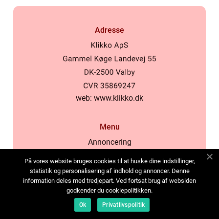
Adresse
web:
www.klikko.dk
Menu
Annoncering
Om os
På vores website bruges cookies til at huske dine indstillinger,
Cookies
statistik og personalisering af indhold og annoncer. Denne
information deles med tredjepart. Ved fortsat brug af websiden
Kontakt os
godkender du cookiepolitikken.
Sitemap
Ok
Privatlivspolitik