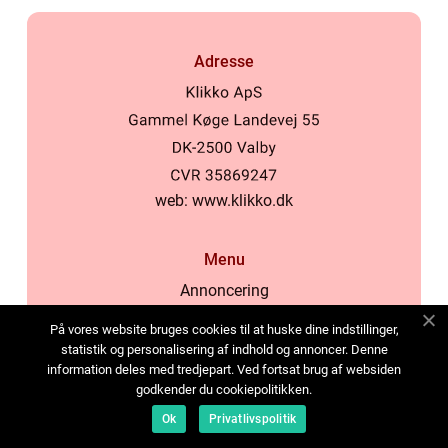
Adresse
web:
www.klikko.dk
Menu
Annoncering
Om os
På vores website bruges cookies til at huske dine indstillinger,
Cookies
statistik og personalisering af indhold og annoncer. Denne
information deles med tredjepart. Ved fortsat brug af websiden
Kontakt os
godkender du cookiepolitikken.
Sitemap
Ok
Privatlivspolitik