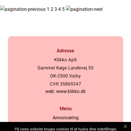
1
2
3
4
5
Adresse
web:
www.klikko.dk
Menu
Annoncering
Om os
På vores website bruges cookies til at huske dine indstillinger,