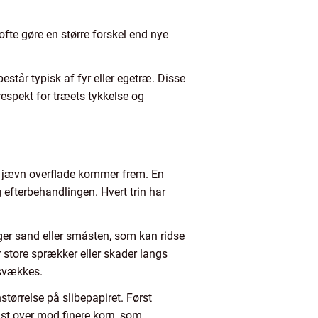
ofte gøre en større forskel end nye
står typisk af fyr eller egetræ. Disse
espekt for træets tykkelse og
og jævn overflade kommer frem. En
 efterbehandlingen. Hvert trin har
ger sand eller småsten, som kan ridse
 store sprækker eller skader langs
 svækkes.
tørrelse på slibepapiret. Først
vist over mod finere korn, som