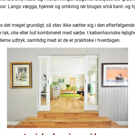
espor. Langs vægge, hjørner og omkring rør bruges små kant- og 
es det meget grundigt, så støv ikke sætter sig i den efterfølgend
 lak, olie eller lud kombineret med sæbe. I københavnske lejligh
derne udtryk, samtidig med at de er praktiske i hverdagen.