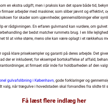
om en ekstra udgift, men i praksis kan det spare både tid, beky
firmaer arbejder med maskiner, som sliber jævnt og effektivt, og 
 risikoen for skader som ujævnheder, gennemslibninger eller synl
lp er rådgivningen. En erfaren gulvmand kan vurdere, om gulvet f
fterbehandling der bedst matcher rummets brug. I en lille lejlighe
 til at virke større, mens olie kan være oplagt i et rækkehus me
også klare priseksempler og garanti på deres arbejde. Det giver
d der er inkluderet, for eksempel bortskaffelse af affald, behand
antiordninger, at firmaet står inde for holdbarheden af den valgt
onel gulvafslibning i København
, gode forklaringer og gennemsi
dt valg, når trægulve i hovedstaden skal forvandles fra slidte ti
Få læst flere indlæg her