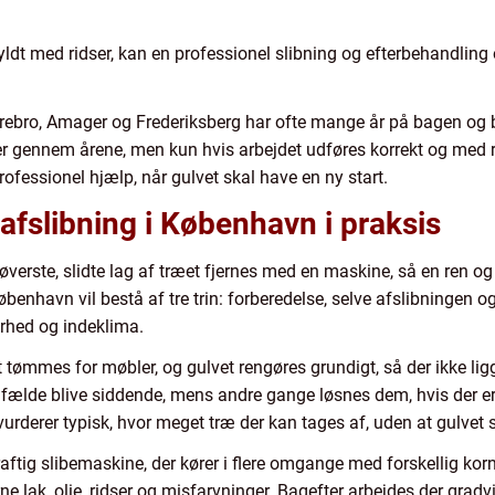
yldt med ridser, kan en professionel slibning og efterbehandling 
ørrebro, Amager og Frederiksberg har ofte mange år på bagen og be
ger gennem årene, men kun hvis arbejdet udføres korrekt og med r
rofessionel hjælp, når gulvet skal have en ny start.
fslibning i København i praksis
 øverste, slidte lag af træet fjernes med en maskine, så en ren 
benhavn vil bestå af tre trin: forberedelse, selve afslibningen og
rhed og indeklima.
 tømmes for møbler, og gulvet rengøres grundigt, så der ikke lig
tilfælde blive siddende, mens andre gange løsnes dem, hvis der er
urderer typisk, hvor meget træ der kan tages af, uden at gulvet
ftig slibemaskine, der kører i flere omgange med forskellig korns
erne lak, olie, ridser og misfarvninger. Bagefter arbejdes der grad