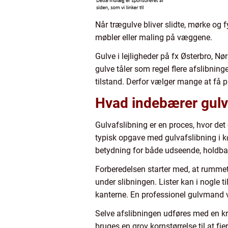
Når trægulve bliver slidte, mørke og f
møbler eller maling på væggene.
Gulve i lejligheder på fx Østerbro, N
gulve tåler som regel flere afslibnin
tilstand. Derfor vælger mange at få p
Hvad indebærer gulva
Gulvafslibning er en proces, hvor det
typisk opgave med gulvafslibning i kø
betydning for både udseende, holdba
Forberedelsen starter med, at rummet
under slibningen. Lister kan i nogle 
kanterne. En professionel gulvmand v
Selve afslibningen udføres med en kra
bruges en grov kornstørrelse til at fj