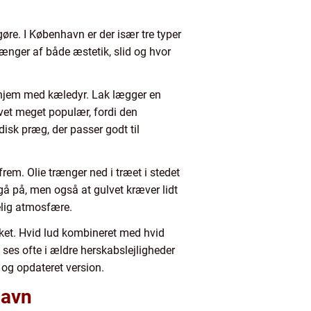
øre. I København er der især tre typer
hænger af både æstetik, slid og hvor
 i hjem med kæledyr. Lak lægger en
evet meget populær, fordi den
isk præg, der passer godt til
rem. Olie trænger ned i træet i stedet
gå på, men også at gulvet kræver lidt
elig atmosfære.
kket. Hvid lud kombineret med hvid
ses ofte i ældre herskabslejligheder
 og opdateret version.
havn