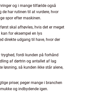
mringer og i mange tilfælde også
de har rutinen til at vurdere, hvor
ige spor efter maskinen.
ørst skal afhøvles, hvis det er meget
d kan for eksempel en lys
d direkte udgang til have, hvor der
 tryghed, fordi kunden på forhånd
ling af dørtrin og antallet af lag
e løsning, så kunden ikke står alene,
gtige priser, peger mange i branchen
l smukke og indbydende igen.