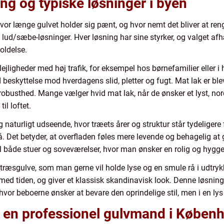
ing og typiske løsninger i byen
vor længe gulvet holder sig pænt, og hvor nemt det bliver at reng
g lud/sæbe-løsninger. Hver løsning har sine styrker, og valget af
oldelse.
lejligheder med høj trafik, for eksempel hos børnefamilier eller
 beskyttelse mod hverdagens slid, pletter og fugt. Mat lak er bl
robusthed. Mange vælger hvid mat lak, når de ønsker et lyst, nord
il loftet.
naturligt udseende, hvor træets årer og struktur står tydeligere f
 Det betyder, at overfladen føles mere levende og behagelig at 
til både stuer og soveværelser, hvor man ønsker en rolig og hygg
retræsgulve, som man gerne vil holde lyse og en smule rå i udtry
ed tiden, og giver et klassisk skandinavisk look. Denne løsning 
 hvor beboerne ønsker at bevare den oprindelige stil, men i en lys
e en professionel gulvmand i Køben