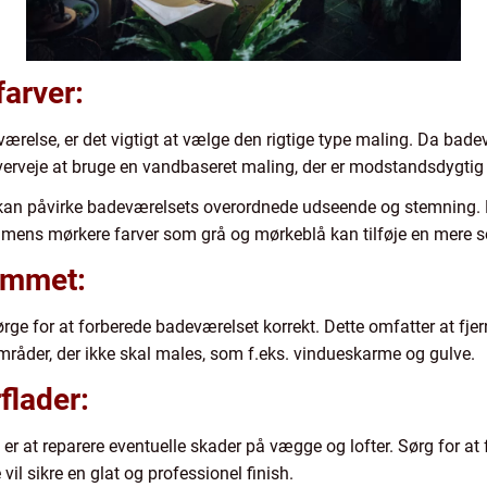
farver:
ærelse, er det vigtigt at vælge den rigtige type maling. Da badev
 overveje at bruge en vandbaseret maling, der er modstandsdygt
t kan påvirke badeværelsets overordnede udseende og stemning. 
, mens mørkere farver som grå og mørkeblå kan tilføje en mere so
rummet:
rge for at forberede badeværelset korrekt. Dette omfatter at fjern
råder, der ikke skal males, som f.eks. vindueskarme og gulve.
flader:
 er at reparere eventuelle skader på vægge og lofter. Sørg for at f
vil sikre en glat og professionel finish.