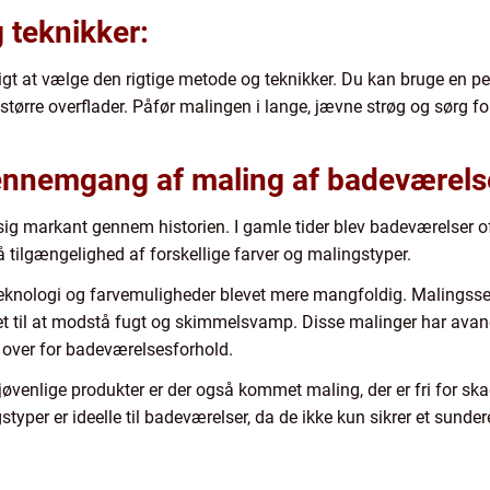
 teknikker:
igtigt at vælge den rigtige metode og teknikker. Du kan bruge en pe
 større overflader. Påfør malingen i lange, jævne strøg og sørg fo
 gennemgang af maling af badeværels
sig markant gennem historien. I gamle tider blev badeværelser of
å tilgængelighed af forskellige farver og malingstyper.
eknologi og farvemuligheder blevet mere mangfoldig. Malingssel
t til at modstå fugt og skimmelsvamp. Disse malinger har avan
over for badeværelsesforhold.
venlige produkter er der også kommet maling, der er fri for skad
typer er ideelle til badeværelser, da de ikke kun sikrer et sunde