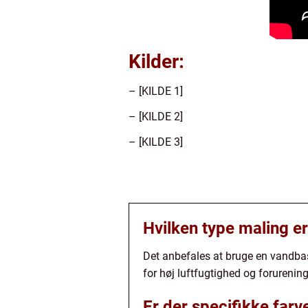
Kilder:
– [KILDE 1]
– [KILDE 2]
– [KILDE 3]
Hvilken type maling er
Det anbefales at bruge en vandba
for høj luftfugtighed og forurening
Er der specifikke farv