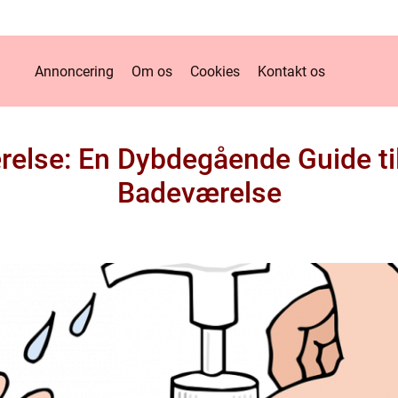
Annoncering
Om os
Cookies
Kontakt os
else: En Dybdegående Guide til 
Badeværelse