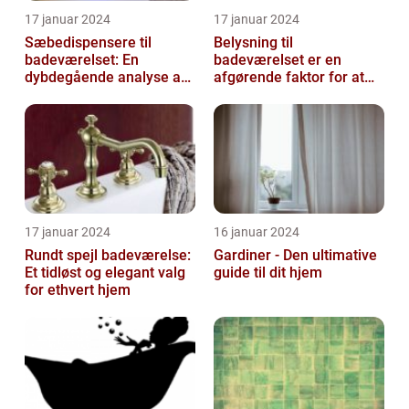
17 januar 2024
17 januar 2024
Sæbedispensere til
Belysning til
badeværelset: En
badeværelset er en
dybdegående analyse af
afgørende faktor for at
en nødvendig tilføjelse til
skabe atmosfære og
dit hjem
funktionalitet i rummet...
17 januar 2024
16 januar 2024
Rundt spejl badeværelse:
Gardiner - Den ultimative
Et tidløst og elegant valg
guide til dit hjem
for ethvert hjem