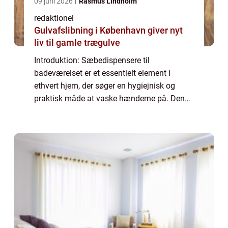
09 juni 2026
Rasmus Lindholm
redaktionel
Gulvafslibning i København giver nyt
liv til gamle trægulve
Introduktion: Sæbedispensere til
badeværelset er et essentielt element i
ethvert hjem, der søger en hygiejnisk og
praktisk måde at vaske hænderne på. Denne
artikel vil præsentere dig for alt, hvad du
behøver at vide om sæbedispensere til
badeværelset...