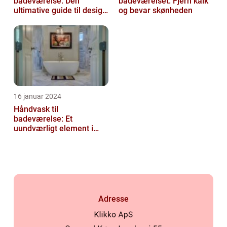
badeværelse: Den
badeværelset: Fjern kalk
ultimative guide til design
og bevar skønheden
og funktionalitet
16 januar 2024
Håndvask til
badeværelse: Et
uundværligt element i
enhver bolig
Adresse