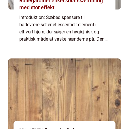
Rullegardiner enkel solafskærmning
med stor effekt
Introduktion: Sæbedispensere til
badeværelset er et essentielt element i
ethvert hjem, der søger en hygiejnisk og
praktisk måde at vaske hænderne på. Denne
artikel vil præsentere dig for alt, hvad du
behøver at vide om sæbedispensere til
badeværelset...