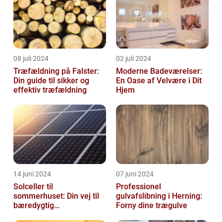
08 juli 2024
02 juli 2024
Træfældning på Falster:
Moderne Badeværelser:
Din guide til sikker og
En Oase af Velvære i Dit
effektiv træfældning
Hjem
14 juni 2024
07 juni 2024
Solceller til
Professionel
sommerhuset: Din vej til
gulvafslibning i Herning:
bæredygtig
Forny dine trægulve
energifleksibilitet