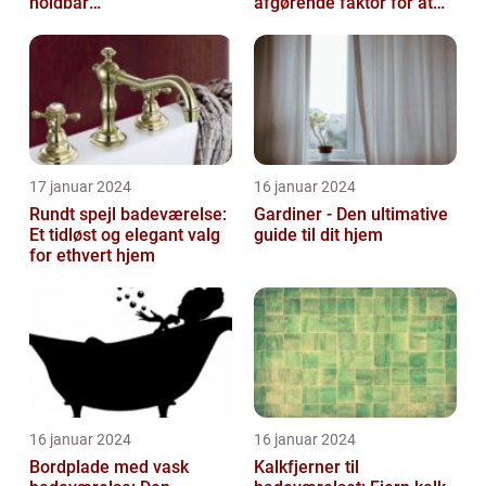
holdbar
afgørende faktor for at
badeværelsesindretning
skabe atmosfære og
funktionalitet i rummet...
17 januar 2024
16 januar 2024
Rundt spejl badeværelse:
Gardiner - Den ultimative
Et tidløst og elegant valg
guide til dit hjem
for ethvert hjem
16 januar 2024
16 januar 2024
Bordplade med vask
Kalkfjerner til