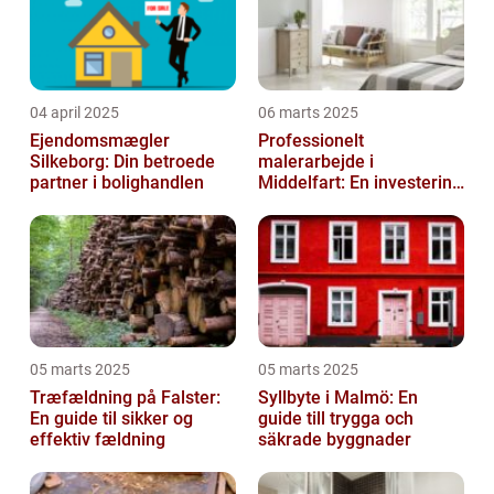
04 april 2025
06 marts 2025
Ejendomsmægler
Professionelt
Silkeborg: Din betroede
malerarbejde i
partner i bolighandlen
Middelfart: En investering
i kvalitet og æstetik
05 marts 2025
05 marts 2025
Træfældning på Falster:
Syllbyte i Malmö: En
En guide til sikker og
guide till trygga och
effektiv fældning
säkrade byggnader