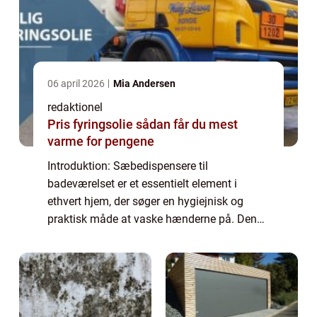
06 april 2026
Mia Andersen
redaktionel
Pris fyringsolie sådan får du mest
varme for pengene
Introduktion: Sæbedispensere til
badeværelset er et essentielt element i
ethvert hjem, der søger en hygiejnisk og
praktisk måde at vaske hænderne på. Denne
artikel vil præsentere dig for alt, hvad du
behøver at vide om sæbedispensere til
badeværelset...