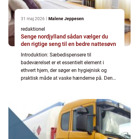
31 maj 2026
Malene Jeppesen
redaktionel
Senge nordjylland sådan vælger du
den rigtige seng til en bedre nattesøvn
Introduktion: Sæbedispensere til
badeværelset er et essentielt element i
ethvert hjem, der søger en hygiejnisk og
praktisk måde at vaske hænderne på. Denne
artikel vil præsentere dig for alt, hvad du
behøver at vide om sæbedispensere til
badeværelset...