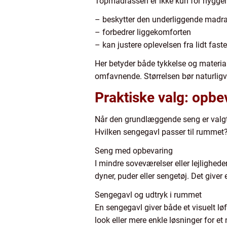
Topmadrassen er ikke kun for hyggens
– beskytter den underliggende madr
– forbedrer liggekomforten
– kan justere oplevelsen fra lidt faster
Her betyder både tykkelse og materia
omfavnende. Størrelsen bør naturligv
Praktiske valg: opbe
Når den grundlæggende seng er valgt,
Hvilken sengegavl passer til rummet? 
Seng med opbevaring
I mindre soveværelser eller lejlighe
dyner, puder eller sengetøj. Det giver
Sengegavl og udtryk i rummet
En sengegavl giver både et visuelt løf
look eller mere enkle løsninger for e