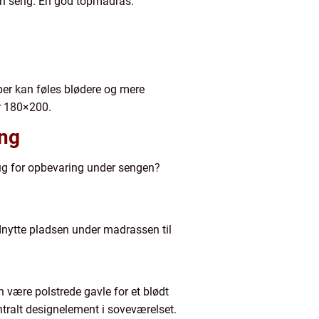
in seng. En god topmadras:
per kan føles blødere og mere
r 180×200.
ing
rug for opbevaring under sengen?
dnytte pladsen under madrassen til
n være polstrede gavle for et blødt
ntralt designelement i soveværelset.