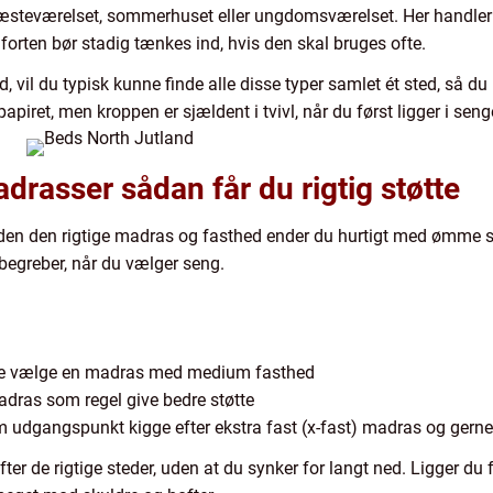
i gæsteværelset, sommerhuset eller ungdomsværelset. Her handle
forten bør stadig tænkes ind, hvis den skal bruges ofte.
d, vil du typisk kunne finde alle disse typer samlet ét sted, så du
iret, men kroppen er sjældent i tvivl, når du først ligger i seng
drasser sådan får du rigtig støtte
den den rigtige madras og fasthed ender du hurtigt med ømme skul
e begreber, når du vælger seng.
ofte vælge en madras med medium fasthed
madras som regel give bedre støtte
om udgangspunkt kigge efter ekstra fast (x-fast) madras og ger
ter de rigtige steder, uden at du synker for langt ned. Ligger du