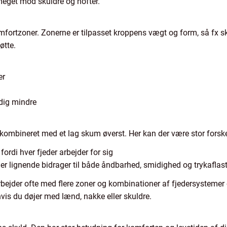
meget mod skuldre og hofter.
ortzoner. Zonerne er tilpasset kroppens vægt og form, så fx sk
øtte.
er
 dig mindre
 kombineret med et lag skum øverst. Her kan der være stor forske
 fordi hver fjeder arbejder for sig
ler lignende bidrager til både åndbarhed, smidighed og trykaflas
arbejder ofte med flere zoner og kombinationer af fjedersysteme
vis du døjer med lænd, nakke eller skuldre.