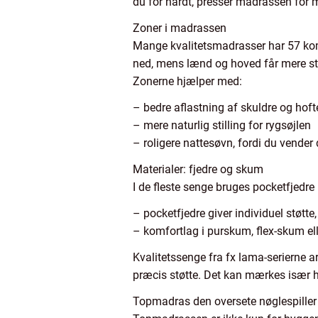
du for hårdt, presser madrassen for 
Zoner i madrassen
Mange kvalitetsmadrasser har 57 komf
ned, mens lænd og hoved får mere st
Zonerne hjælper med:
– bedre aflastning af skuldre og hoft
– mere naturlig stilling for rygsøjlen
– roligere nattesøvn, fordi du vender
Materialer: fjedre og skum
I de fleste senge bruges pocketfjedre
– pocketfjedre giver individuel støtte,
– komfortlag i purskum, flex-skum el
Kvalitetssenge fra fx lama-serierne 
præcis støtte. Det kan mærkes især h
Topmadras den oversete nøglespiller