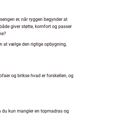
 sengen er, når ryggen begynder at
m både giver støtte, komfort og passer
ene?
om at vælge den rigtige opbygning,
faer og brikse hvad er forskellen, og
så du kun mangler en topmadras og