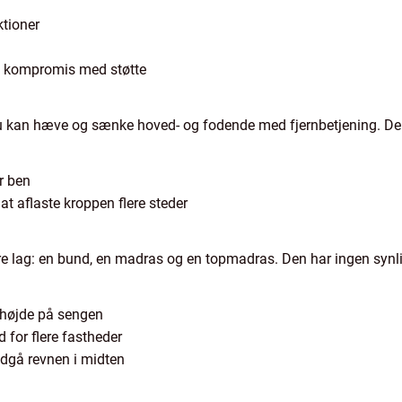
ktioner
på kompromis med støtte
u kan hæve og sænke hoved- og fodende med fjernbetjening. Den p
er ben
 at aflaste kroppen flere steder
tre lag: en bund, en madras og en topmadras. Den har ingen syn
 højde på sengen
 for flere fastheder
ndgå revnen i midten