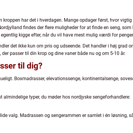
n kroppen har det i hverdagen. Mange opdager først, hvor vigtig
 I Nordjylland findes der flere muligheder for at finde en seng, so
 egentlig kigge efter, når du vil have mest mulig værdi for peng
ndler det ikke kun om pris og udseende. Det handler i høj grad 
, der passer til din krop og dine vaner både nu og om 5-10 år.
ser til dig?
ueligt. Boxmadrasser, elevationssenge, kontinentalsenge, soveso
t almindelige typer, du møder hos nordjyske sengeforhandlere:
olide valg. Madrassen og sengerammen er samlet i én løsning, 