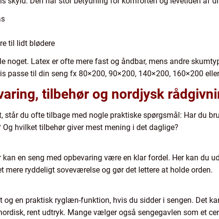
 skyld. Den har stor betydning for komforten og levetiden af d
as
e til lidt blødere
le noget. Latex er ofte mere fast og åndbar, mens andre skumty
is passe til din seng fx 80×200, 90×200, 140×200, 160×200 elle
varing, tilbehør og nordjysk rådgivn
 står du ofte tilbage med nogle praktiske spørgsmål: Har du b
Og hvilket tilbehør giver mest mening i det daglige?
der kan en seng med opbevaring være en klar fordel. Her kan du u
 et mere ryddeligt soveværelse og gør det lettere at holde orden.
t og en praktisk ryglæn-funktion, hvis du sidder i sengen. Det ka
t nordisk, rent udtryk. Mange vælger også sengegavlen som et ce