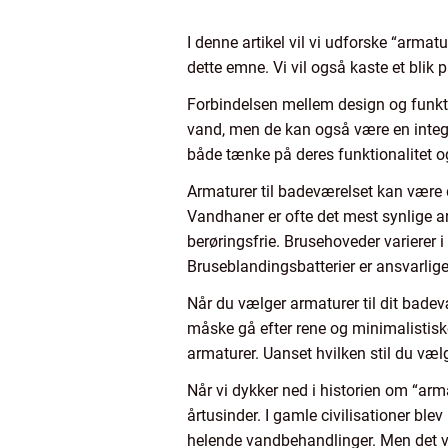
I denne artikel vil vi udforske “armat
dette emne. Vi vil også kaste et blik 
Forbindelsen mellem design og funktion
vand, men de kan også være en integr
både tænke på deres funktionalitet o
Armaturer til badeværelset kan være d
Vandhaner er ofte det mest synlige a
berøringsfrie. Brusehoveder varierer 
Bruseblandingsbatterier er ansvarli
Når du vælger armaturer til dit badevæ
måske gå efter rene og minimalistisk
armaturer. Uanset hvilken stil du vælg
Når vi dykker ned i historien om “arm
årtusinder. I gamle civilisationer ble
helende vandbehandlinger. Men det var