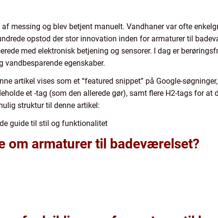
et af messing og blev betjent manuelt. Vandhaner var ofte enk
hundrede opstod der stor innovation inden for armaturer til badev
erede med elektronisk betjening og sensorer. I dag er berøringsf
 og vandbesparende egenskaber.
ne artikel vises som et “featured snippet” på Google-søgninger, e
eholde et -tag (som den allerede gør), samt flere H2-tags for at 
ig struktur til denne artikel:
guide til stil og funktionalitet
de om armaturer til badeværelset?