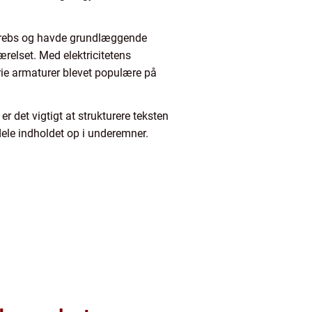
elgrebs og havde grundlæggende
ærelset. Med elektricitetens
rie armaturer blevet populære på
r det vigtigt at strukturere teksten
dele indholdet op i underemner.