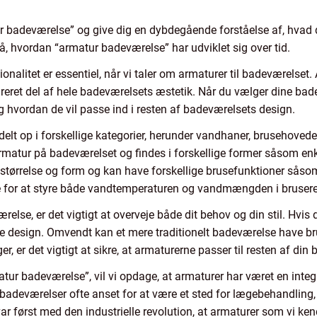
ur badeværelse” og give dig en dybdegående forståelse af, hvad du
på, hvordan “armatur badeværelse” har udviklet sig over tid.
alitet er essentiel, når vi taler om armaturer til badeværelset. A
eret del af hele badeværelsets æstetik. Når du vælger dine bad
g hvordan de vil passe ind i resten af badeværelsets design.
elt op i forskellige kategorier, herunder vandhaner, brusehovede
rmatur på badeværelset og findes i forskellige former såsom enke
i størrelse og form og kan have forskellige brusefunktioner såso
ge for at styre både vandtemperaturen og vandmængden i bruser
relse, er det vigtigt at overveje både dit behov og din stil. Hvi
e design. Omvendt kan et mere traditionelt badeværelse have br
er, er det vigtigt at sikre, at armaturerne passer til resten af di
atur badeværelse”, vil vi opdage, at armaturer har været en integr
v badeværelser ofte anset for at være et sted for lægebehandling, 
 først med den industrielle revolution, at armaturer som vi ken