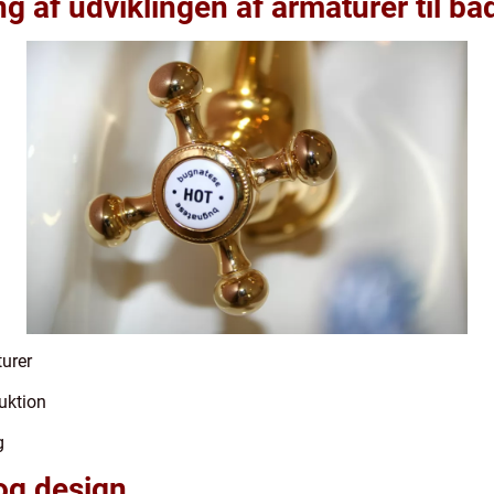
 af udviklingen af armaturer til b
turer
uktion
g
og design