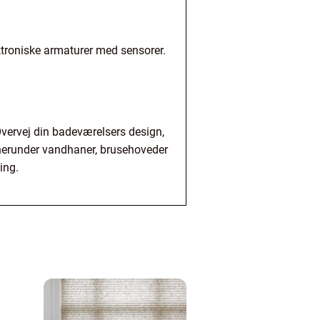
ektroniske armaturer med sensorer.
 Overvej din badeværelsers design,
e, herunder vandhaner, brusehoveder
ing.