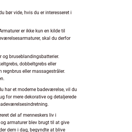
 bør vide, hvis du er interesseret i
rmaturer er ikke kun en kilde til
eværelsesarmaturer, skal du derfor
r og bruseblandingsbatterier.
ltgrebs, dobbeltgrebs eller
m regnbrus eller massagestråler.
en.
s du har et moderne badeværelse, vil du
ug for mere dekorative og detaljerede
n badeværelsesindretning.
eret del af menneskers liv i
og armaturer blev brugt til at give
der dem i dag, begyndte at blive