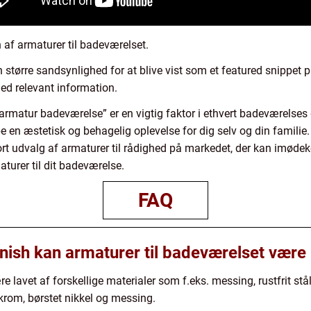
 af armaturer til badeværelset.
 større sandsynlighed for at blive vist som et featured snippet 
ed relevant information.
“armatur badeværelse” er en vigtig faktor i ethvert badeværelses 
e en æstetisk og behagelig oplevelse for dig selv og din famil
t stort udvalg af armaturer til rådighed på markedet, der kan im
turer til dit badeværelse.
FAQ
inish kan armaturer til badeværelset være 
e lavet af forskellige materialer som f.eks. messing, rustfrit stå
krom, børstet nikkel og messing.