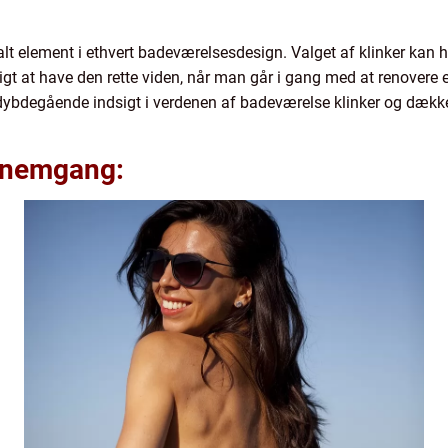
lt element i ethvert badeværelsesdesign. Valget af klinker kan h
igtigt at have den rette viden, når man går i gang med at renovere
dybdegående indsigt i verdenen af badeværelse klinker og dække al
ennemgang: