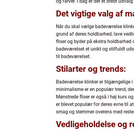
og farver. I dag er der et bredt udval
Det vigtige valg af ma
Når du skal vælge badeværelse klinker,
grund af deres holdbarhed, lave vedli
fliser og byder på ekstra holdbarhed 
badeværelset et unikt og stilfuldt ud
til badeværelset.
Stilarter og trends:
Badeværelse klinker er tilgængelige i
minimalisme er en populær trend, der f
Mønstrede fliser er også i høj kurs og
er blevet populær for deres evne til a
smag og stemmer overens med resten
Vedligeholdelse og r