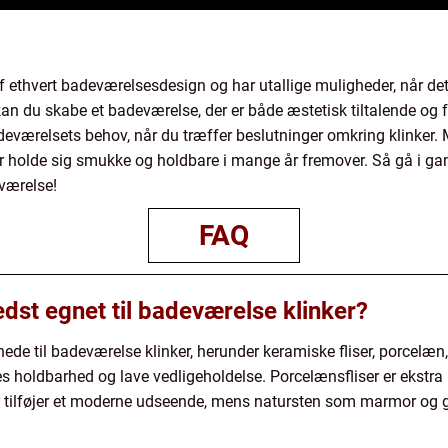
f ethvert badeværelsesdesign og har utallige muligheder, når det 
 kan du skabe et badeværelse, der er både æstetisk tiltalende og 
deværelsets behov, når du træffer beslutninger omkring klinker. 
er holde sig smukke og holdbare i mange år fremover. Så gå i ga
værelse!
FAQ
edst egnet til badeværelse klinker?
egnede til badeværelse klinker, herunder keramiske fliser, porcelæ
res holdbarhed og lave vedligeholdelse. Porcelænsfliser er ekst
ser tilføjer et moderne udseende, mens natursten som marmor og gr