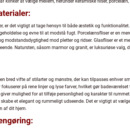
g af klinker at vælge mellem, herunder keramiske fliser, porcelæn,
terialer:
 er det vigtigt at tage hensyn til både æstetik og funktionalitet
geholdelse og evne til at modstå fugt. Porcelænsfliser er en me
og modstandsdygtighed mod pletter og ridser. Glasfliser er et m
seende. Natursten, såsom marmor og granit, er luksuriøse valg, de
 en bred vifte af stilarter og mønstre, der kan tilpasses enhver 
okuserer på rene linjer og lyse farver, hvilket gør badeværelset t
 giver mulighed for at tilføje personlighed og karakter til rummet.
t skabe et elegant og rummeligt udseende. Det er vigtigt at vælge e
 af dit hjem.
engøring: