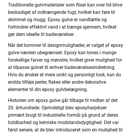
Traditionelle gulvmaterialer som fliser kan over tid blive
beskadiget af indtrængende fugt, hvilket kan føre til
skimmel og mugg. Epoxy gulve er vandtætte og
forhindrer effektivt vand i at trænge igennem, hvilket
gør dem ideelle til badeværelser.
Når det kommer til designmuligheder, er valget af epoxy
gulve næsten ubegrænset. Epoxy kan tones i mange
forskellige farver og mønstre, hvilket giver mulighed for
at tilpasse gulvet til enhver badeværelsesindretning.
Hvis du ønsker et mere unikt og personligt look, kan du
endda tilføje perler, flakes eller andre dekorative
elementer til din epoxy gulvbelægning.
Historien om epoxy gulve går tilbage til midten af det
20. århundrede. Oprindeligt blev epoxyharpikser
primært brugt til industrielle formål på grund af deres
holdbarhed og kemiske modstandsdygtighed. Det var
først senere, at de blev introduceret som en mulighed til