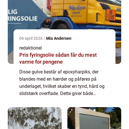
06 april 2026
Mia Andersen
redaktionel
Pris fyringsolie sådan får du mest
varme for pengene
Disse gulve består af epoxyharpiks, der
blandes med en hærder og påføres på
underlaget, hvilket skaber en tynd, hård og
slidstærk overflade. Dette giver både
funktionalitet og æstetisk appel til ethvert
badeværelse. Hovedårsagen til, at mange
mennesk...