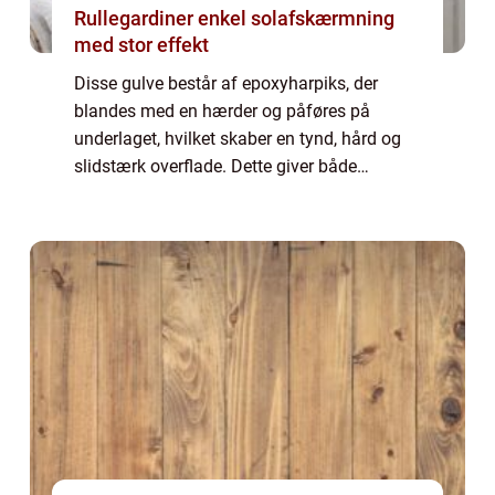
Rullegardiner enkel solafskærmning
med stor effekt
Disse gulve består af epoxyharpiks, der
blandes med en hærder og påføres på
underlaget, hvilket skaber en tynd, hård og
slidstærk overflade. Dette giver både
funktionalitet og æstetisk appel til ethvert
badeværelse. Hovedårsagen til, at mange
mennesk...