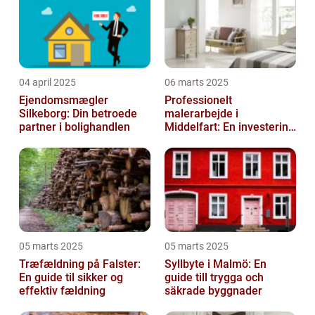
04 april 2025
06 marts 2025
Ejendomsmægler
Professionelt
Silkeborg: Din betroede
malerarbejde i
partner i bolighandlen
Middelfart: En investering
i kvalitet og æstetik
05 marts 2025
05 marts 2025
Træfældning på Falster:
Syllbyte i Malmö: En
En guide til sikker og
guide till trygga och
effektiv fældning
säkrade byggnader