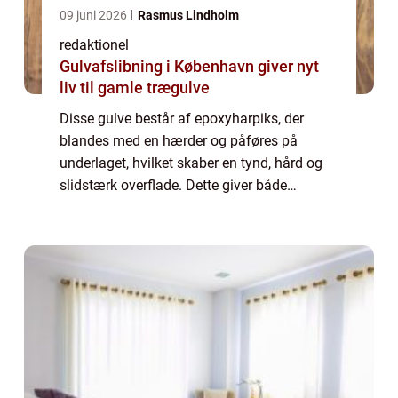
09 juni 2026
Rasmus Lindholm
redaktionel
Gulvafslibning i København giver nyt
liv til gamle trægulve
Disse gulve består af epoxyharpiks, der
blandes med en hærder og påføres på
underlaget, hvilket skaber en tynd, hård og
slidstærk overflade. Dette giver både
funktionalitet og æstetisk appel til ethvert
badeværelse. Hovedårsagen til, at mange
mennesk...