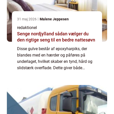
31 maj 2026
Malene Jeppesen
redaktionel
Senge nordjylland sådan vælger du
den rigtige seng til en bedre nattesøvn
Disse gulve består af epoxyharpiks, der
blandes med en hærder og påføres på
underlaget, hvilket skaber en tynd, hård og
slidstærk overflade. Dette giver både
funktionalitet og æstetisk appel til ethvert
badeværelse. Hovedårsagen til, at mange
mennesk...