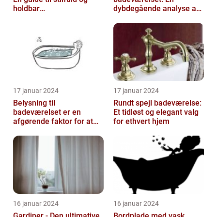
holdbar
dybdegående analyse af
badeværelsesindretning
en nødvendig tilføjelse til
dit hjem
17 januar 2024
17 januar 2024
Belysning til
Rundt spejl badeværelse:
badeværelset er en
Et tidløst og elegant valg
afgørende faktor for at
for ethvert hjem
skabe atmosfære og
funktionalitet i rummet...
16 januar 2024
16 januar 2024
Gardiner - Den ultimative
Bordplade med vask