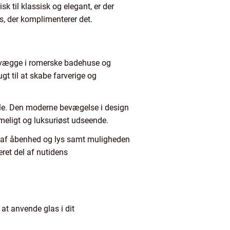
k til klassisk og elegant, er der
, der komplimenterer det.
ave vægge i romerske badehuse og
t til at skabe farverige og
ejle. Den moderne bevægelse i design
mmeligt og luksuriøst udseende.
se af åbenhed og lys samt muligheden
eret del af nutidens
at anvende glas i dit