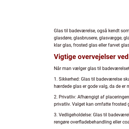
Glas til badeværelse, også kendt som 
glasdøre, glasbrusere, glasvægge, gla
klar glas, frosted glas eller farvet g
Vigtige overvejelser ved
Når man vælger glas til badeværelset, 
1. Sikkerhed: Glas til badeværelse s
hærdede glas er gode valg, da de er 
2. Privatliv: Afhængigt af placeringe
privatliv. Valget kan omfatte frosted 
3. Vedligeholdelse: Glas til badevære
rengøre overfladebehandling eller coat