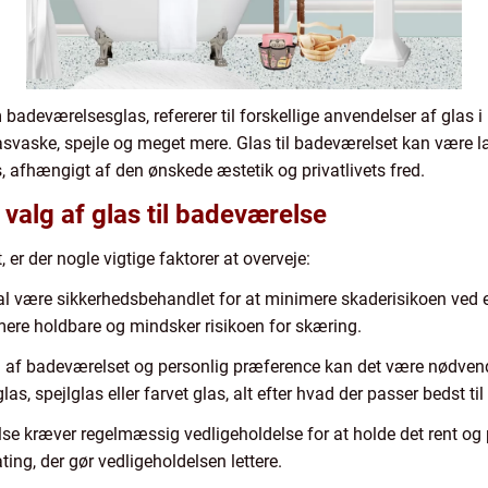
badeværelsesglas, refererer til forskellige anvendelser af glas 
svaske, spejle og meget mere. Glas til badeværelset kan være la
las, afhængigt af den ønskede æstetik og privatlivets fred.
 valg af glas til badeværelse
er der nogle vigtige faktorer at overveje:
kal være sikkerhedsbehandlet for at minimere skaderisikoen ved e
mere holdbare og mindsker risikoen for skæring.
n af badeværelset og personlig præference kan det være nødvendi
glas, spejlglas eller farvet glas, alt efter hvad der passer bedst 
lse kræver regelmæssig vedligeholdelse for at holde det rent og pl
ing, der gør vedligeholdelsen lettere.