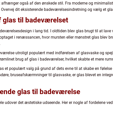
et afhænger også af den ønskede stil. Fra moderne og minimalistis
vervej dit eksisterende badeværelsesindretning og vælg et glas
f glas til badeværelset
adeværelsesdesign i lang tid. I oldtiden blev glas brugt til at l
ptaget i renæssancen, hvor mursten eller mønstret glas blev brug
.
adeværelse utroligt populært med indførelsen af glasvaske og sp
trømlinet brug af glas i badeværelser, hvilket skabte et mere ru
s et populært valg på grund af dets evne til at skabe en følel
lasdøre, bruseafskærmninger til glasvaske, er glas blevet en integr
ende glas til badeværelse
le udover det æstetiske udseende. Her er nogle af fordelene ved 