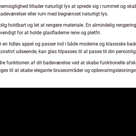
msigtighed tillader naturligt lys at sprede sig i rummet og ska
badeværelser eller rum med begrænset naturligt lys.
rolig holdbart og let at rengøre materiale. En almindelig rengø
vendigt for at holde glasfladerne rene og pletfri.
ar en tidløs appel og passer ind i både moderne og klassiske b
orativt udseende, kan glas tilpasses til at passe til din personlig
dre funktionen af dit badeværelse ved at skabe funktionelle afs
ges til at skabe elegante bruseområder og opbevaringsløsninger, 