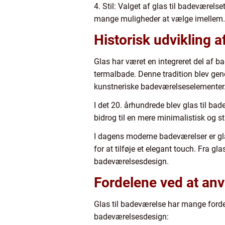
4. Stil: Valget af glas til badeværels
mange muligheder at vælge imellem. O
Historisk udvikling a
Glas har været en integreret del af b
termalbade. Denne tradition blev geno
kunstneriske badeværelseselementer
I det 20. århundrede blev glas til b
bidrog til en mere minimalistisk og s
I dagens moderne badeværelser er gla
for at tilføje et elegant touch. Fra g
badeværelsesdesign.
Fordelene ved at anv
Glas til badeværelse har mange forde
badeværelsesdesign: