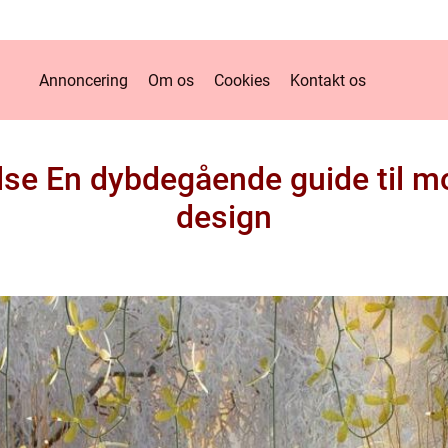
Annoncering
Om os
Cookies
Kontakt os
lse En dybdegående guide til mo
design