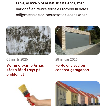
farve, er ikke blot æstetisk tiltalende, men
har også en række fordele i forhold til deres
miljømæssige og bæredygtige egenskaber.
Dette gør dem til et ideelt valg for både
miljøbevidste forbrugere og dem, de...
05 marts 2026
28 januar 2026
Skimmelsvamp Århus
Fordelene ved en
sådan får du styr på
condoor garageport
problemet