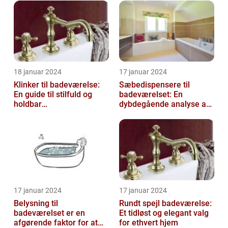
18 januar 2024
17 januar 2024
Klinker til badeværelse:
Sæbedispensere til
En guide til stilfuld og
badeværelset: En
holdbar
dybdegående analyse af
badeværelsesindretning
en nødvendig tilføjelse til
dit hjem
17 januar 2024
17 januar 2024
Belysning til
Rundt spejl badeværelse:
badeværelset er en
Et tidløst og elegant valg
afgørende faktor for at
for ethvert hjem