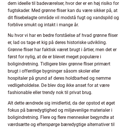
dem ideelle til badeværelser, hvor der er en høj risiko for
fugtskader. Med grønne fliser kan du være sikker på, at
dit flisebelagte område vil modstå fugt og vandspild og
forblive smukt og intakt i mange år.
Nu hvor vi har en bedre forståelse af hvad grønne fliser
er, lad os tage et kig på deres historiske udvikling.
Grønne fliser har faktisk været brugt i årtier, men det er
først for nylig, at de er blevet meget populære i
boligindretning. Tidligere blev grønne fliser primært
brugt i offentlige bygninger såsom skoler eller
hospitaler på grund af deres holdbarhed og nemme
vedligeholdelse. De blev dog ikke anset for at være
fashionable eller trendy nok til privat brug.
Alt dette ændrede sig imidlertid, da der opstod et øget
fokus på bæredygtighed og miljøvenlige materialer i
boligindretning. Flere og flere mennesker begyndte at
værdsætte og efterspørge bæredygtige alternativer til