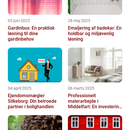
03 juni 2025
28 maj 2025
Gardinbus: En praktisk
Emaljering af badekar: En
løsning til dine
holdbar og miljøvenlig
gardinbehov
løsning
04 april 2025
06 marts 2025
Ejendomsmægler
Professionelt
Silkeborg: Din betroede
malerarbejde i
partner i bolighandlen
Middelfart: En investering
i kvalitet og æstetik