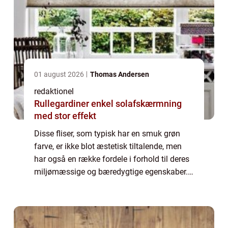
01 august 2026
Thomas Andersen
redaktionel
Rullegardiner enkel solafskærmning
med stor effekt
Disse fliser, som typisk har en smuk grøn
farve, er ikke blot æstetisk tiltalende, men
har også en række fordele i forhold til deres
miljømæssige og bæredygtige egenskaber.
Dette gør dem til et ideelt valg for både
miljøbevidste forbrugere og dem, de...