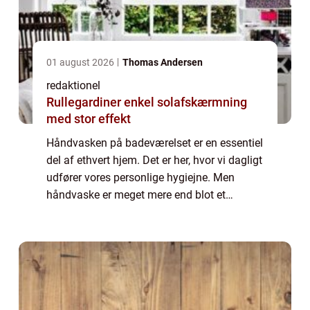
01 august 2026
Thomas Andersen
redaktionel
Rullegardiner enkel solafskærmning
med stor effekt
Håndvasken på badeværelset er en essentiel
del af ethvert hjem. Det er her, hvor vi dagligt
udfører vores personlige hygiejne. Men
håndvaske er meget mere end blot et
funktionelt element på badeværelset. De kan
også være et smukt og stilfuldt designe...