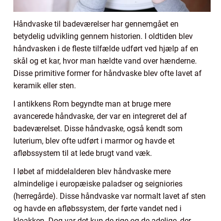
Håndvaske til badeværelser har gennemgået en
betydelig udvikling gennem historien. I oldtiden blev
håndvasken i de fleste tilfælde udført ved hjælp af en
skål og et kar, hvor man hældte vand over hænderne.
Disse primitive former for håndvaske blev ofte lavet af
keramik eller sten.
I antikkens Rom begyndte man at bruge mere
avancerede håndvaske, der var en integreret del af
badeværelset. Disse håndvaske, også kendt som
luterium, blev ofte udført i marmor og havde et
afløbssystem til at lede brugt vand væk.
I løbet af middelalderen blev håndvaske mere
almindelige i europæiske paladser og seigniories
(herregårde). Disse håndvaske var normalt lavet af sten
og havde en afløbssystem, der førte vandet ned i
kloakken. Dog var det kun de rige og de adelige, der