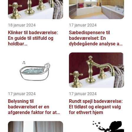
18 januar 2024
17 januar 2024
Klinker til badeværelse:
Sæbedispensere til
En guide til stilfuld og
badeværelset: En
holdbar
dybdegående analyse af
badeværelsesindretning
en nødvendig tilføjelse til
dit hjem
17 januar 2024
17 januar 2024
Belysning til
Rundt spejl badeværelse:
badeværelset er en
Et tidløst og elegant valg
afgørende faktor for at
for ethvert hjem
skabe atmosfære og
funktionalitet i rummet...