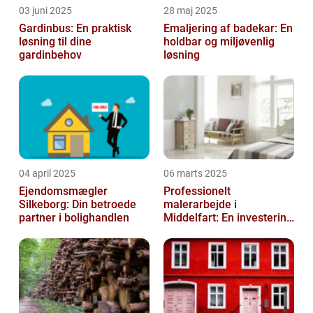
03 juni 2025
28 maj 2025
Gardinbus: En praktisk
Emaljering af badekar: En
løsning til dine
holdbar og miljøvenlig
gardinbehov
løsning
04 april 2025
06 marts 2025
Ejendomsmægler
Professionelt
Silkeborg: Din betroede
malerarbejde i
partner i bolighandlen
Middelfart: En investering
i kvalitet og æstetik