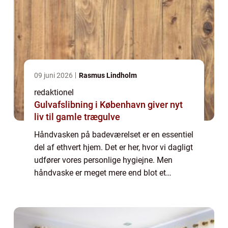
09 juni 2026
Rasmus Lindholm
redaktionel
Gulvafslibning i København giver nyt
liv til gamle trægulve
Håndvasken på badeværelset er en essentiel
del af ethvert hjem. Det er her, hvor vi dagligt
udfører vores personlige hygiejne. Men
håndvaske er meget mere end blot et
funktionelt element på badeværelset. De kan
også være et smukt og stilfuldt designe...