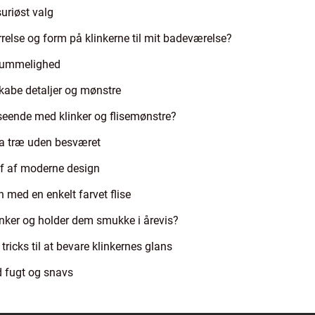
suriøst valg
rrelse og form på klinkerne til mit badeværelse?
f rummelighed
skabe detaljer og mønstre
seende med klinker og flisemønstre?
a træ uden besværet
ejf af moderne design
n med en enkelt farvet flise
inker og holder dem smukke i årevis?
tricks til at bevare klinkernes glans
d fugt og snavs