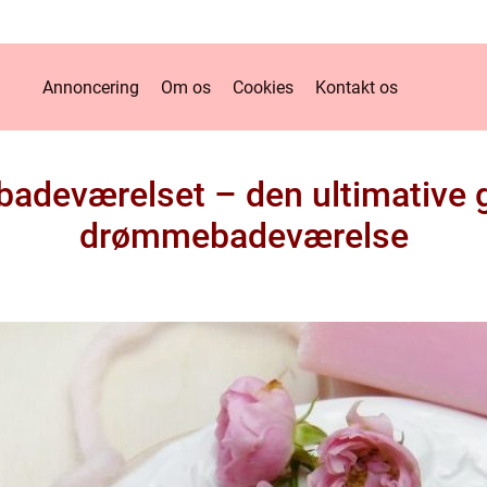
Annoncering
Om os
Cookies
Kontakt os
l badeværelset – den ultimative gu
drømmebadeværelse