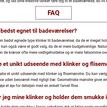
er, og lad dine kreative tanker føre dig til et badeværelse, du vi
FAQ
r bedst egnet til badeværelser?
den bedst egnede type klinker til badeværelser, da de er meget h
r kan også være et godt valg, da de er mere budgetvenlige. Natu
en de kræver ofte mere vedligeholdelse og er mere følsomme over 
 et unikt udseende med klinker og flisem
abe et unikt udseende med klinker og flisemønstre. Du kan vælge 
se uden besværet med rigtigt træ. Geometriske mønstre giver en 
je et øje for detaljen med en enkelt farvet flise.
 jeg mine klinker og holder dem smukke i
og holde dem smukke i årevis anbefales det at følge nogle grund