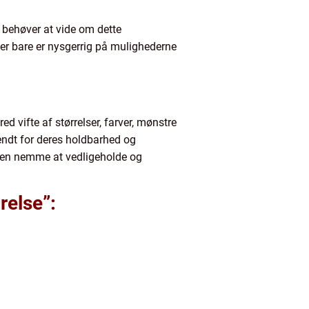
u behøver at vide om dette
er bare er nysgerrig på mulighederne
ed vifte af størrelser, farver, mønstre
kendt for deres holdbarhed og
suden nemme at vedligeholde og
relse”: