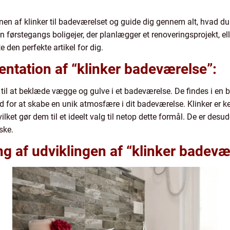
denen af klinker til badeværelset og guide dig gennem alt, hvad d
ørstegangs boligejer, der planlægger et renoveringsprojekt, ell
e den perfekte artikel for dig.
ntation af “klinker badeværelse”:
s til at beklæde vægge og gulve i et badeværelse. De findes i en br
hed for at skabe en unik atmosfære i dit badeværelse. Klinker er 
lket gør dem til et ideelt valg til netop dette formål. De er de
ske.
 af udviklingen af “klinker badevæ