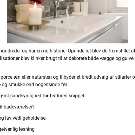
ndreder og har en rig historie. Oprindeligt blev de fremstillet a
lisationer blev klinker brugt til at dekorere både vægge og gulv
, porcelæn eller natursten og tilbyder et bredt udvalg af stilarter
e og smukke end nogensinde før.
størst sandsynlighed for featured snippet:
 til badeværelser?
g lav vedligeholdelse
getvenlig løsning