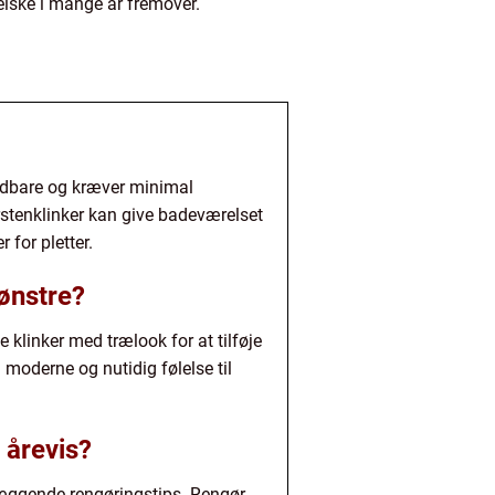
l elske i mange år fremover.
oldbare og kræver minimal
rstenklinker kan give badeværelset
for pletter.
ønstre?
klinker med trælook for at tilføje
moderne og nutidig følelse til
 årevis?
læggende rengøringstips. Rengør