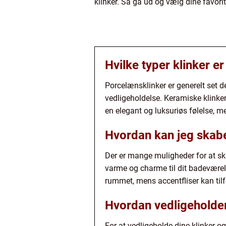
klinker. Så gå ud og vælg dine favoritt
Hvilke typer klinker e
Porcelænsklinker er generelt set 
vedligeholdelse. Keramiske klinke
en elegant og luksuriøs følelse, m
Hvordan kan jeg skabe
Der er mange muligheder for at sk
varme og charme til dit badeværel
rummet, mens accentfliser kan tilfø
Hvordan vedligeholder
For at vedligeholde dine klinker 