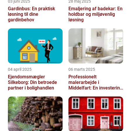
03 juni 2025
28 maj 2025
Gardinbus: En praktisk
Emaljering af badekar: En
løsning til dine
holdbar og miljøvenlig
gardinbehov
løsning
04 april 2025
06 marts 2025
Ejendomsmægler
Professionelt
Silkeborg: Din betroede
malerarbejde i
partner i bolighandlen
Middelfart: En investering
i kvalitet og æstetik