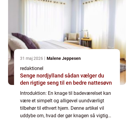
31 maj 2026
Malene Jeppesen
redaktionel
Senge nordjylland sådan vælger du
den rigtige seng til en bedre nattesøvn
Introduktion: En knage til badeværelset kan
være et simpelt og alligevel uundværligt
tilbehør til ethvert hjem. Denne artikel vil
uddybe om, hvad der gør knagen så vigtig
og relevant for husejere og boligejere og give
en historisk gennemgang af dens ...