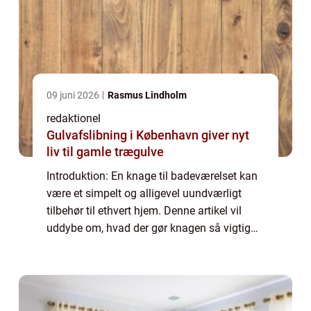
09 juni 2026
Rasmus Lindholm
redaktionel
Gulvafslibning i København giver nyt
liv til gamle trægulve
Introduktion: En knage til badeværelset kan
være et simpelt og alligevel uundværligt
tilbehør til ethvert hjem. Denne artikel vil
uddybe om, hvad der gør knagen så vigtig
og relevant for husejere og boligejere og give
en historisk gennemgang af dens ...