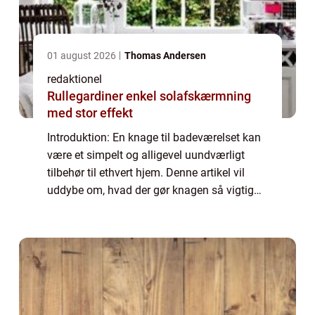
01 august 2026
Thomas Andersen
redaktionel
Rullegardiner enkel solafskærmning
med stor effekt
Introduktion: En knage til badeværelset kan
være et simpelt og alligevel uundværligt
tilbehør til ethvert hjem. Denne artikel vil
uddybe om, hvad der gør knagen så vigtig
og relevant for husejere og boligejere og give
en historisk gennemgang af dens ...