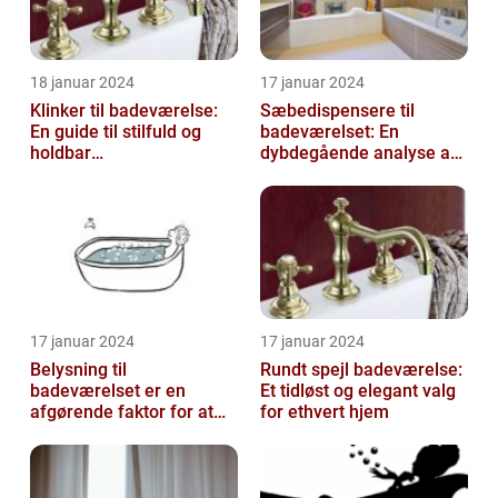
18 januar 2024
17 januar 2024
Klinker til badeværelse:
Sæbedispensere til
En guide til stilfuld og
badeværelset: En
holdbar
dybdegående analyse af
badeværelsesindretning
en nødvendig tilføjelse til
dit hjem
17 januar 2024
17 januar 2024
Belysning til
Rundt spejl badeværelse:
badeværelset er en
Et tidløst og elegant valg
afgørende faktor for at
for ethvert hjem
skabe atmosfære og
funktionalitet i rummet...