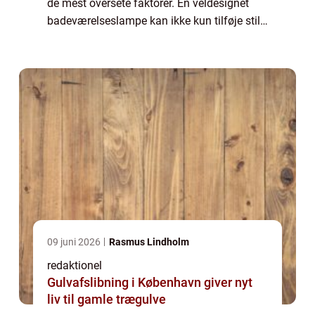
de mest oversete faktorer. En veldesignet
badeværelseslampe kan ikke kun tilføje stil
og elegance til rummet, men den har også
en afgørende funktionel betydning. Den rette
ba...
09 juni 2026
Rasmus Lindholm
redaktionel
Gulvafslibning i København giver nyt
liv til gamle trægulve