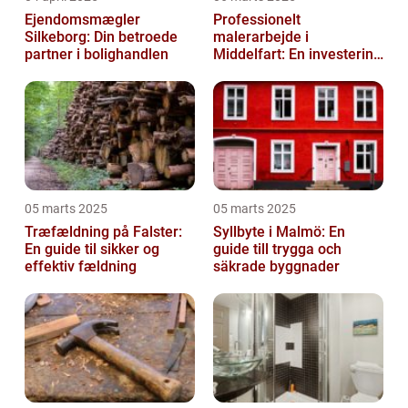
Ejendomsmægler
Professionelt
Silkeborg: Din betroede
malerarbejde i
partner i bolighandlen
Middelfart: En investering
i kvalitet og æstetik
05 marts 2025
05 marts 2025
Træfældning på Falster:
Syllbyte i Malmö: En
En guide til sikker og
guide till trygga och
effektiv fældning
säkrade byggnader