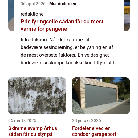
06 april 2026
Mia Andersen
redaktionel
Pris fyringsolie sådan får du mest
varme for pengene
Introduktion: Når det kommer til
badeværelsesindretning, er belysning en af
de mest oversete faktorer. En veldesignet
badeværelseslampe kan ikke kun tilføje stil
og elegance til rummet, men den har også
en afgørende funktionel betydning. Den rette
ba...
05 marts 2026
28 januar 2026
Skimmelsvamp Århus
Fordelene ved en
sådan får du styr på
condoor garageport