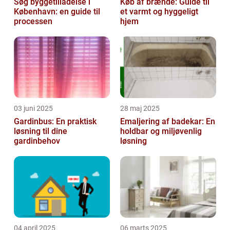
Søg byggetilladelse i
Køb af brænde: Guide til
København: en guide til
et varmt og hyggeligt
processen
hjem
03 juni 2025
28 maj 2025
Gardinbus: En praktisk
Emaljering af badekar: En
løsning til dine
holdbar og miljøvenlig
gardinbehov
løsning
04 april 2025
06 marts 2025