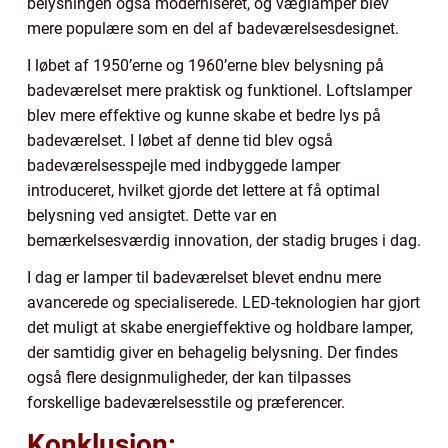
belysningen også moderniseret, og væglamper blev
mere populære som en del af badeværelsesdesignet.
I løbet af 1950’erne og 1960’erne blev belysning på
badeværelset mere praktisk og funktionel. Loftslamper
blev mere effektive og kunne skabe et bedre lys på
badeværelset. I løbet af denne tid blev også
badeværelsesspejle med indbyggede lamper
introduceret, hvilket gjorde det lettere at få optimal
belysning ved ansigtet. Dette var en
bemærkelsesværdig innovation, der stadig bruges i dag.
I dag er lamper til badeværelset blevet endnu mere
avancerede og specialiserede. LED-teknologien har gjort
det muligt at skabe energieffektive og holdbare lamper,
der samtidig giver en behagelig belysning. Der findes
også flere designmuligheder, der kan tilpasses
forskellige badeværelsesstile og præferencer.
Konklusion: