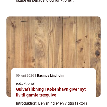
skabe en behagelig og funktionel
atmosfære på badeværelset. I denne artikel
vil vi dykke ned i verden af lamper til
badeværelse...
09 juni 2026
Rasmus Lindholm
redaktionel
Gulvafslibning i København giver nyt
liv til gamle trægulve
Introduktion: Belysning er en vigtig faktor i