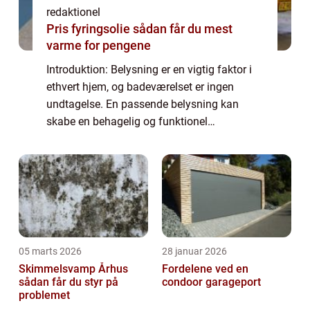
redaktionel
Pris fyringsolie sådan får du mest
varme for pengene
Introduktion: Belysning er en vigtig faktor i
ethvert hjem, og badeværelset er ingen
undtagelse. En passende belysning kan
skabe en behagelig og funktionel
atmosfære på badeværelset. I denne artikel
vil vi dykke ned i verden af lamper til
badeværelse...
05 marts 2026
28 januar 2026
Skimmelsvamp Århus
Fordelene ved en
sådan får du styr på
condoor garageport
problemet