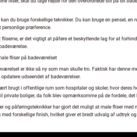
dine fliser, skal du tage højde for den overordnede stil på dit b
, kan du bruge forskellige teknikker. Du kan bruge en pensel, en ru
it personlige præference.
 fliserne, er det vigtigt at påføre et beskyttende lag for at forhi
 badeværelse.
 male fliser på badeværelset
eværelset er ikke så ny som man skulle tro. Faktisk har denne
at opdatere udseendet af badeværelser.
ært brugt i offentlige rum som hospitaler og skoler, hvor deres 
il private boliger, da folk blev opmærksomme på de fordele, det
r og påføringsteknikker har gjort det muligt at male fliser med 
 med forskellige finish, hvilket giver et bredt udvalg af udtryk og s