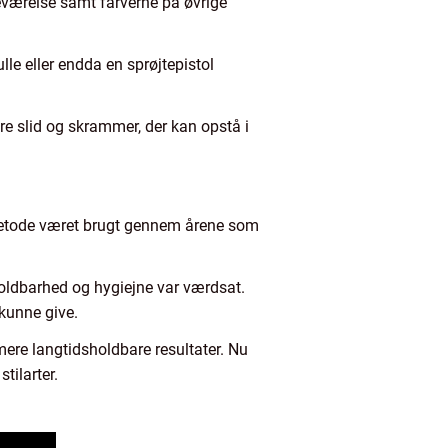
adeværelse samt farverne på øvrige
lle eller endda en sprøjtepistol
ndre slid og skrammer, der kan opstå i
 metode været brugt gennem årene som
holdbarhed og hygiejne var værdsat.
 kunne give.
mere langtidsholdbare resultater. Nu
tilarter.