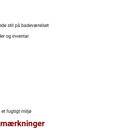
ede stil på badeværelset
der og inventar
et fugtigt miljø
bemærkninger