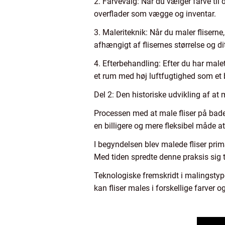
2. Farvevalg: Når du vælger farve til 
overflader som vægge og inventar.
3. Maleriteknik: Når du maler fliserne
afhængigt af flisernes størrelse og d
4. Efterbehandling: Efter du har malet
et rum med høj luftfugtighed som et
Del 2: Den historiske udvikling af at
Processen med at male fliser på bad
en billigere og mere fleksibel måde 
I begyndelsen blev malede fliser prim
Med tiden spredte denne praksis sig t
Teknologiske fremskridt i malingstype
kan fliser males i forskellige farver og