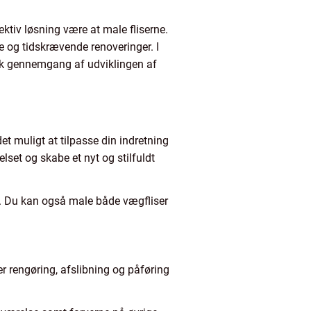
ktiv løsning være at male fliserne.
e og tidskrævende renoveringer. I
risk gennemgang af udviklingen af
t muligt at tilpasse din indretning
lset og skabe et nyt og stilfuldt
yk. Du kan også male både vægfliser
er rengøring, afslibning og påføring