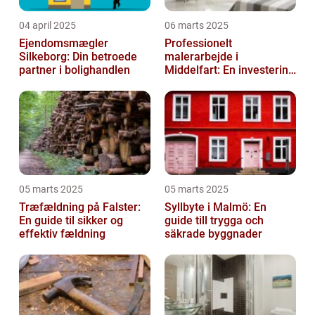
04 april 2025
06 marts 2025
Ejendomsmægler
Professionelt
Silkeborg: Din betroede
malerarbejde i
partner i bolighandlen
Middelfart: En investering
i kvalitet og æstetik
05 marts 2025
05 marts 2025
Træfældning på Falster:
Syllbyte i Malmö: En
En guide til sikker og
guide till trygga och
effektiv fældning
säkrade byggnader