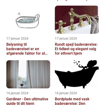
badeværelsesindretning
en nødvendig tilføjelse til
dit hjem
17 januar 2024
17 januar 2024
Belysning til
Rundt spejl badeværelse:
badeværelset er en
Et tidløst og elegant valg
afgørende faktor for at
for ethvert hjem
skabe atmosfære og
funktionalitet i rummet...
16 januar 2024
16 januar 2024
Gardiner - Den ultimative
Bordplade med vask
guide til dit hjem
badeværelse: Den