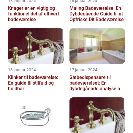
18 januar 2024
18 januar 2024
Knager er en vigtig og
Maling Badeværelse: En
funktionel del af ethvert
Dybdegående Guide til at
badeværelse
Opfriske Dit Badeværelse
18 januar 2024
17 januar 2024
Klinker til badeværelse:
Sæbedispensere til
En guide til stilfuld og
badeværelset: En
holdbar
dybdegående analyse af
badeværelsesindretning
en nødvendig tilføjelse til
dit hjem