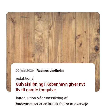
badeværelsesmiljø. Uanset om du
planlægger en renovering eller opførelse af
et badeværelse fra bunden,...
09 juni 2026
Rasmus Lindholm
redaktionel
Gulvafslibning i København giver nyt
liv til gamle trægulve
Introduktion Vådrumssikring af
badeværelser er en kritisk faktor at overveje