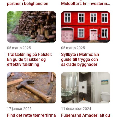
partner i bolighandlen
Middelfart: En investering
i kvalitet og æstetik
05 marts 2025
05 marts 2025
Træfældning på Falster:
Syllbyte i Malmö: En
En guide til sikker og
guide till trygga och
effektiv fældning
säkrade byggnader
17 januar 2025
11 december 2024
Find det rette tømrerfirma
Fugemand Amager: alt du