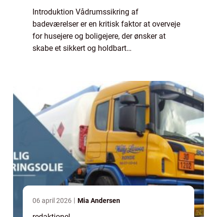
Introduktion Vådrumssikring af
badeværelser er en kritisk faktor at overveje
for husejere og boligejere, der ønsker at
skabe et sikkert og holdbart
badeværelsesmiljø. Uanset om du
planlægger en renovering eller opførelse af
et badeværelse fra bunden,...
06 april 2026
Mia Andersen
redaktionel