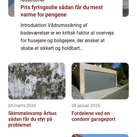
Pris fyringsolie sådan får du mest
varme for pengene
Introduktion Vådrumssikring af
badeværelser er en kritisk faktor at overveje
for husejere og boligejere, der ønsker at
skabe et sikkert og holdbart
badeværelsesmiljø. Uanset om du
planlægger en renovering eller opførelse af
et badeværelse fra bunden,...
05 marts 2026
28 januar 2026
Skimmelsvamp Århus
Fordelene ved en
sådan får du styr på
condoor garageport
problemet